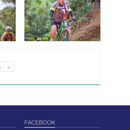
5
»
FACEBOOK