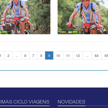
1
2
...
6
7
8
9
10
11
12
...
64
6
IMAS CICLO VIAGENS
NOVIDADES