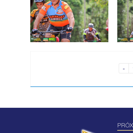
«
PRÓX