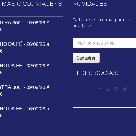
IMAS CICLO VIAGENS
NOVIDADES
Cadastre o seu e-mail para receb
RA 360° - 19/08/26 A
novidades
26
O DA FÉ - 26/08/26 a
26
Cadastrar
O DA FÉ - 02/09/26 A
26
REDES SOCIAIS
RA 360° - 09/09/26 A
26
O DA FÉ - 16/09/26 a
26