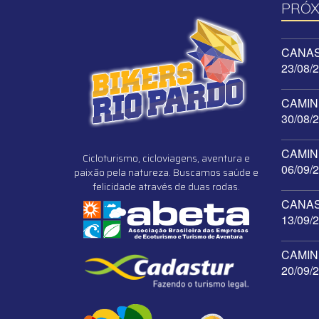
PRÓX
CANAST
23/08/
CAMINH
30/08/
CAMINH
Cicloturismo, cicloviagens, aventura e
06/09/
paixão pela natureza. Buscamos saúde e
felicidade através de duas rodas.
CANAST
13/09/
CAMINH
20/09/