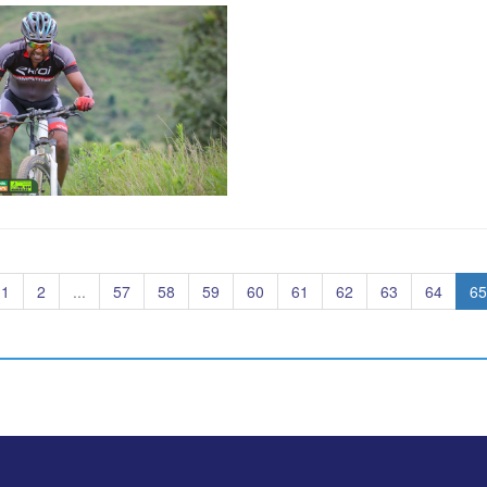
1
2
...
57
58
59
60
61
62
63
64
65