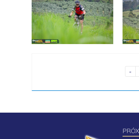
«
PRÓX