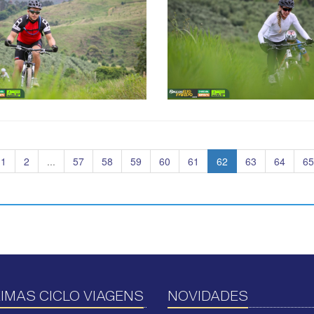
1
2
...
57
58
59
60
61
62
63
64
65
IMAS CICLO VIAGENS
NOVIDADES