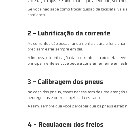
você faça o ajuste e ainda não fique adequado, será nec
Se você não sabe como trocar guidão de bicicleta, vale 
confiança.
2 – Lubrificação da corrente
As correntes são peças fundamentais para o funcionamen
precisam estar sempre em dia.
A limpeza e lubrificação das correntes da bicicleta deve
principalmente se você pedala constantemente em estr
3 – Calibragem dos pneus
No caso dos pneus, esses necessitam de uma atenção ain
pedregulhos e outros objetos da estrada.
Assim, sempre que você perceber que os pneus estão mu
4 – Regulagem dos freios