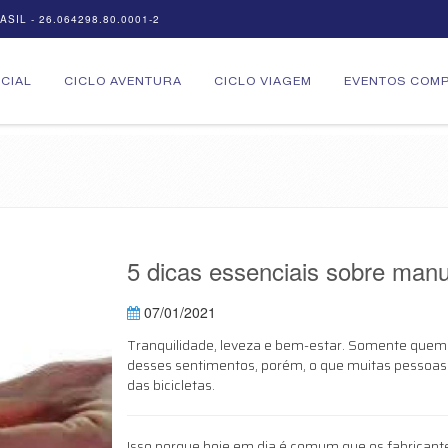
SIL - 26.064298.80.0001-2
ICIAL
CICLO AVENTURA
CICLO VIAGEM
EVENTOS COMP
5 dicas essenciais sobre manu
07/01/2021
Tranquilidade, leveza e bem-estar. Somente quem 
desses sentimentos, porém, o que muitas pessoa
das bicicletas.
Isso porque hoje em dia é comum que os fabricant