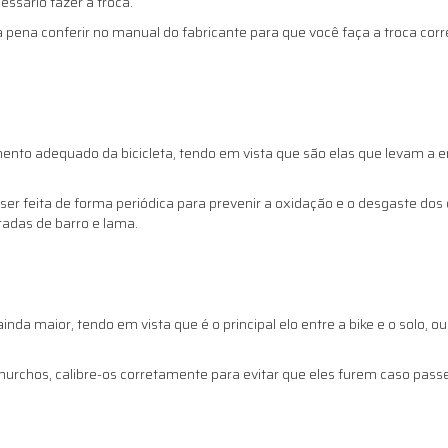
essário fazer a troca.
a pena conferir no manual do fabricante para que você faça a troca corre
to adequado da bicicleta, tendo em vista que são elas que levam a ene
 ser feita de forma periódica para prevenir a oxidação e o desgaste dos o
adas de barro e lama.
da maior, tendo em vista que é o principal elo entre a bike e o solo, 
rchos, calibre-os corretamente para evitar que eles furem caso pass