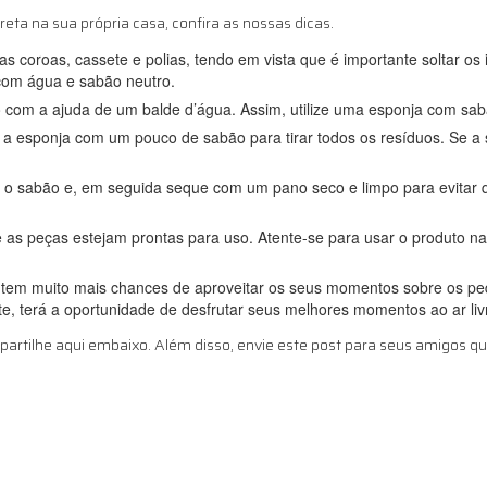
reta na sua própria casa, confira as nossas dicas.
s coroas, cassete e polias, tendo em vista que é importante soltar o
 com água e sabão neutro.
om a ajuda de um balde d’água. Assim, utilize uma esponja com sabão 
a esponja com um pouco de sabão para tirar todos os resíduos. Se a 
todo o sabão e, em seguida seque com um pano seco e limpo para evita
r que as peças estejam prontas para uso. Atente-se para usar o produto n
ê tem muito mais chances de aproveitar os seus momentos sobre os pe
te, terá a oportunidade de desfrutar seus melhores momentos ao ar liv
partilhe aqui embaixo. Além disso, envie este post para seus amigos 