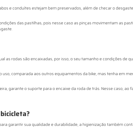
s cabos e conduítes estejam bem preservados, além de checar o desgaste
s condições das pastilhas, pois nesse caso as pinças movimentam as pa
sgaste.
 qual as rodas são encaixadas, por isso, o seu tamanho e condições de 
o uso, comparada aos outros equipamentos da bike, mas tenha em men
, garante o suporte para o encaixe da roda de trás. Nesse caso, ao fa
bicicleta?
ra garantir sua qualidade e durabilidade, a higienização também cont