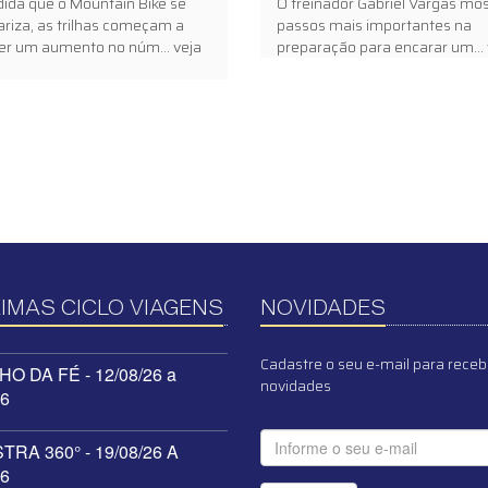
ida que o Mountain Bike se
O treinador Gabriel Vargas mos
ariza, as trilhas começam a
passos mais importantes na
er um aumento no núm... veja
preparação para encarar um... 
IMAS CICLO VIAGENS
NOVIDADES
Cadastre o seu e-mail para receb
O DA FÉ - 12/08/26 a
novidades
26
RA 360° - 19/08/26 A
26