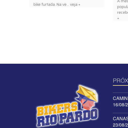
À med
bike furtada. Na ve... veja +
popul
receb
+
PRÓX
CAMINH
16/08/
CANAST
23/08/