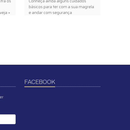
tra os
Conheça ainda alguns cuidados
básicos para ter com a sua magrela
veja +
e andar com segurança
FACEBOOK
er