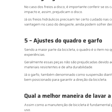
No caso dos freios a disco, é importante conferir se o
impacto e, assim, prejudicam o disco.
Já os freios hidráulicos precisam ter certo cuidado na
vantagem no caso do desgaste, ainda podem sofrer de
5 – Ajustes do quadro e garfo
Sendo a maior parte da bicicleta, o quadro é o item no
experiências.
Geralmente essas peças não são prejudicadas devido a
materiais resistentes e de alta durabilidade.
Já o garfo, também denominado como suspensão dianteira
bem posicionado para garantir a direção da bicicleta.
Qual a melhor maneira de lavar a 
Assim como a manutenção de bicicleta é fundamental pa
uso.