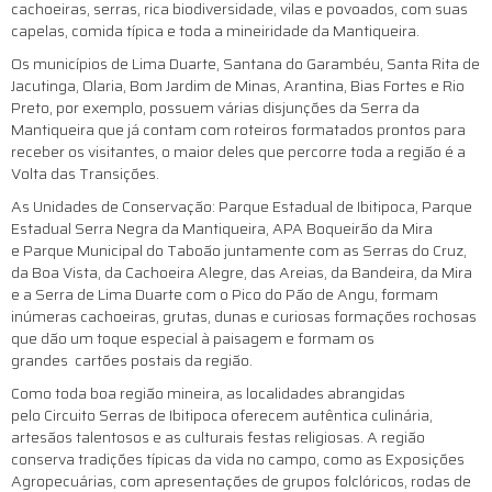
cachoeiras, serras, rica biodiversidade, vilas e povoados, com suas
capelas, comida típica e toda a mineiridade da Mantiqueira.​
Os municípios de Lima Duarte, Santana do Garambéu, Santa Rita de
Jacutinga, Olaria, Bom Jardim de Minas, Arantina, Bias Fortes e Rio
Preto, por exemplo, possuem várias disjunções da Serra da
Mantiqueira que já contam com roteiros formatados prontos para
receber os visitantes, o maior deles que percorre toda a região é a
Volta das Transições.
As Unidades de Conservação: Parque Estadual de Ibitipoca, Parque
Estadual Serra Negra da Mantiqueira, APA Boqueirão da Mira
e Parque Municipal do Taboão juntamente com as Serras do Cruz,
da Boa Vista, da Cachoeira Alegre, das Areias, da Bandeira, da Mira
e a Serra de Lima Duarte com o Pico do Pão de Angu, formam
inúmeras cachoeiras, grutas, dunas e curiosas formações rochosas
que dão um toque especial à paisagem e formam os
grandes cartões postais da região.​
Como toda boa região mineira, as localidades abrangidas
pelo Circuito Serras de Ibitipoca oferecem autêntica culinária,
artesãos talentosos e as culturais festas religiosas. A região
conserva tradições típicas da vida no campo, como as Exposições
Agropecuárias, com apresentações de grupos folclóricos, rodas de