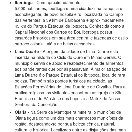
Ibertioga -
Com aproximadamente
5.000 habitantes, Ibertioga é uma cidadezinha tranquila e
aconchegante, de povo hospitaleiro, localizada no Campo
das Vertentes, a 39 km de Barbacena e aproximadamente
45 km do Parque Estadual de Ibitipoca. Conhecida como a
Capital Nacional dos Carros de Boi, Ibertioga possui
casarões históricos em sua área central e fazendas de estilo
barroco colonial, além de belas cachoeiras.
Lima Duarte -
A origem da cidade de Lima Duarte está
inserida na história do Ciclo do Ouro em Minas Gerais. O
município servia de apoio e reabastecimento de alimentos
aos bandeirantes que por ali passavam. A maior atração de
Lima Duarte é o Parque Estadual do Ibitipoca, local de rara
beleza. Também são pontos turísticos na cidade, as
Estações Ferroviárias de Lima Duarte e de Orvalho. Para a
prática religiosa, os visitantes encontram as Igreja de São
Francisco e de São José dos Lopes e a Matriz de Nossa
Senhora da Conceição.
Olaria -
Na Serra da Mantiqueira mineira, o município de
Olaria figura como um dos mais charmosos municípios da
região, destacando-se por sua beleza cênica, natural,
cultural e histórica. Localizado entre as disjunções das mais